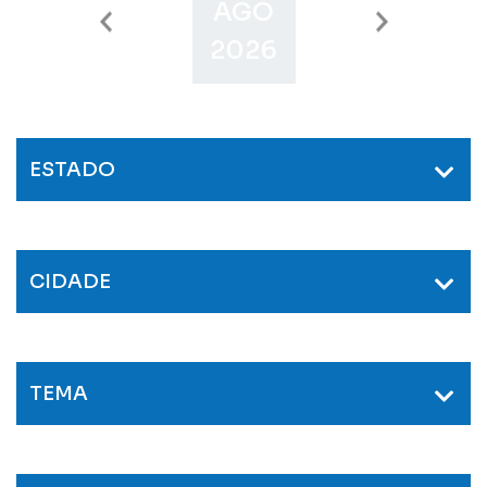
AGO
SET
O
2026
2026
2
ESTADO
CIDADE
TEMA