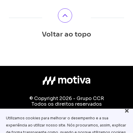
Voltar ao topo
© Copyright 2026 - Grupo CCR
Todos os direitos reservados
Fale conosco:
Utilizamos cookies para melhorar o desempenho e a sua
equipe.pedagogica@motiva.com.br
experiência ao utilizar nosso site. Nós procuramos, assim, explicar
Termos e Condições de Uso
de forma transparente como, quando e porque utilizamos cookies.