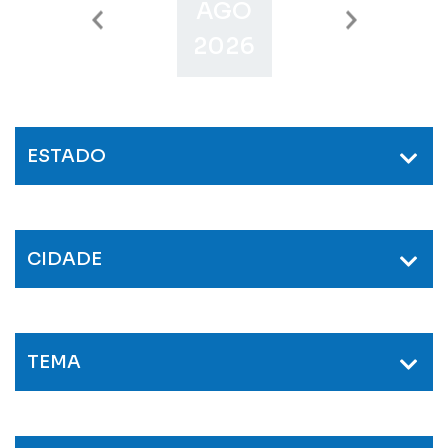
AGO
SET
O
2026
2026
2
ESTADO
CIDADE
TEMA