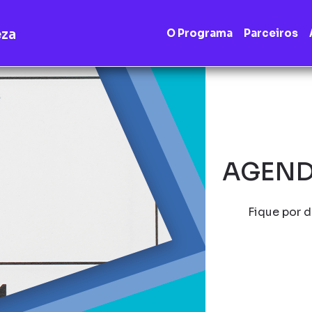
eza
O Programa
Parceiros
AGEND
Fique por d