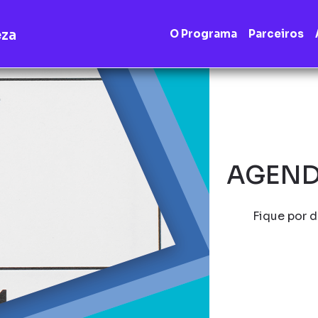
eza
O Programa
Parceiros
AGEND
Fique por d