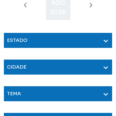
AGO
SET
O
2026
2026
2
ESTADO
CIDADE
TEMA