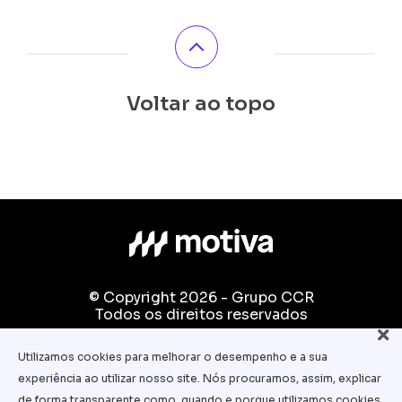
Voltar ao topo
© Copyright 2026 - Grupo CCR
Todos os direitos reservados
Fale conosco:
Utilizamos cookies para melhorar o desempenho e a sua
equipe.pedagogica@motiva.com.br
experiência ao utilizar nosso site. Nós procuramos, assim, explicar
Termos e Condições de Uso
de forma transparente como, quando e porque utilizamos cookies.