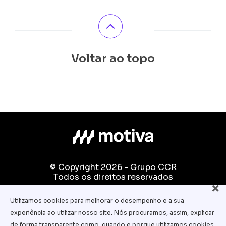
Voltar ao topo
© Copyright 2026 - Grupo CCR
Todos os direitos reservados
Fale conosco:
Utilizamos cookies para melhorar o desempenho e a sua
equipe.pedagogica@motiva.com.br
experiência ao utilizar nosso site. Nós procuramos, assim, explicar
Termos e Condições de Uso
de forma transparente como, quando e porque utilizamos cookies.