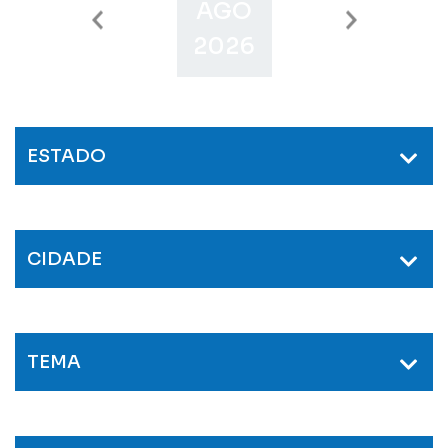
AGO
SET
O
2026
2026
2
ESTADO
CIDADE
TEMA