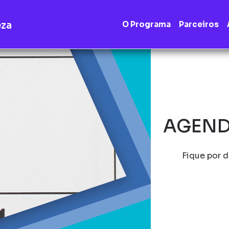
eza
O Programa
Parceiros
AGEND
Fique por d