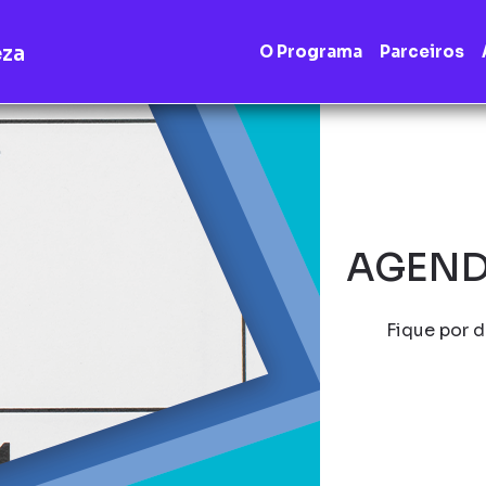
eza
O Programa
Parceiros
AGEND
Fique por d