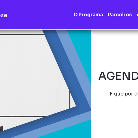
eza
O Programa
Parceiros
AGEND
Fique por d