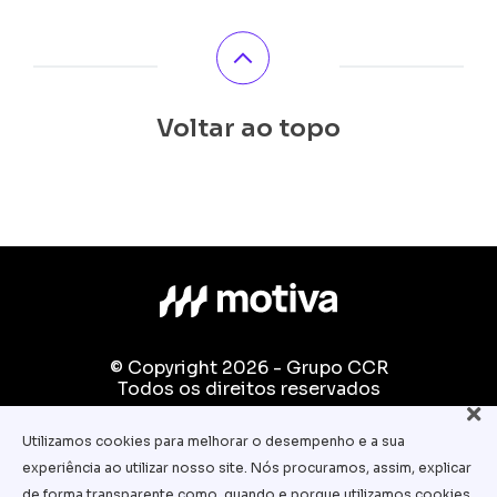
Voltar ao topo
© Copyright 2026 - Grupo CCR
Todos os direitos reservados
Fale conosco:
Utilizamos cookies para melhorar o desempenho e a sua
equipe.pedagogica@motiva.com.br
experiência ao utilizar nosso site. Nós procuramos, assim, explicar
Termos e Condições de Uso
de forma transparente como, quando e porque utilizamos cookies.