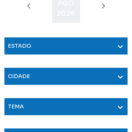
AGO
SET
O
2026
2026
2
ESTADO
CIDADE
TEMA