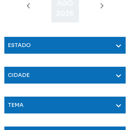
AGO
SET
O
2026
2026
2
ESTADO
CIDADE
TEMA