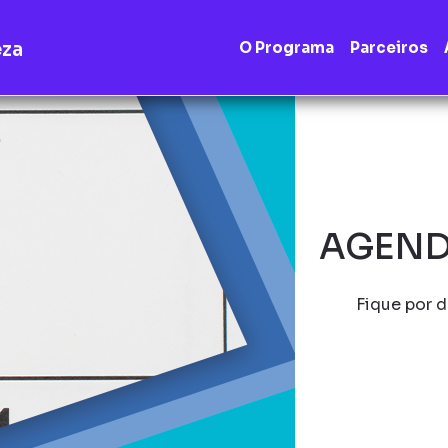
eza
O Programa
Parceiros
AGEND
Fique por d