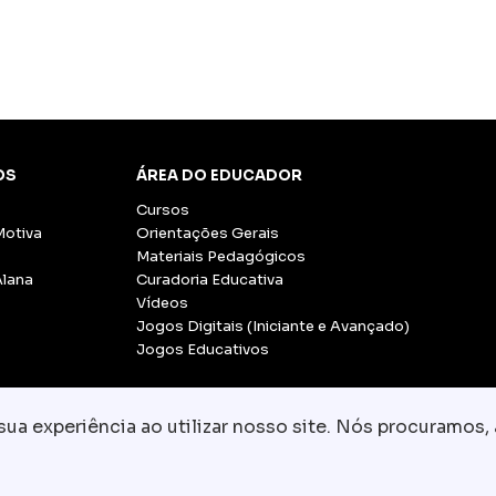
OS
ÁREA DO EDUCADOR
Cursos
Motiva
Orientações Gerais
Materiais Pedagógicos
Alana
Curadoria Educativa
Vídeos
Jogos Digitais (Iniciante e Avançado)
Jogos Educativos
a experiência ao utilizar nosso site. Nós procuramos, 
© Copyright 2026 - Grupo CCR
-
Todos os direito
Fale conosco:
equipe.pedagogica@motiva.