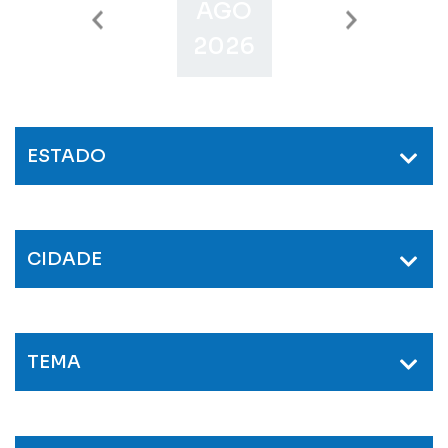
AGO
SET
O
2026
2026
2
ESTADO
CIDADE
TEMA