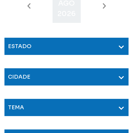
AGO
SET
O
2026
2026
2
ESTADO
CIDADE
TEMA