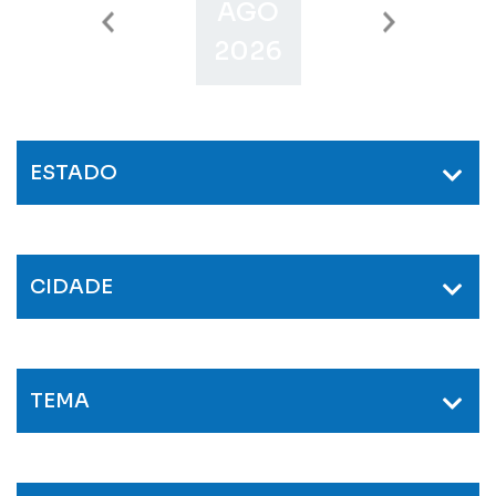
AGO
SET
O
2026
2026
2
ESTADO
CIDADE
TEMA