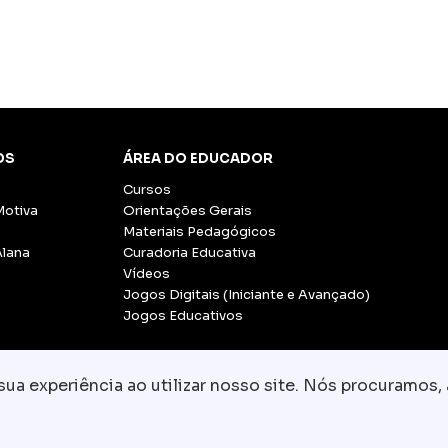
OS
ÁREA DO EDUCADOR
Cursos
Motiva
Orientações Gerais
Materiais Pedagógicos
Alana
Curadoria Educativa
Vídeos
Jogos Digitais (Iniciante e Avançado)
Jogos Educativos
a experiência ao utilizar nosso site. Nós procuramos, 
© Copyright 2026 - Grupo CCR
-
Todos os direito
Fale conosco:
equipe.pedagogica@motiva.