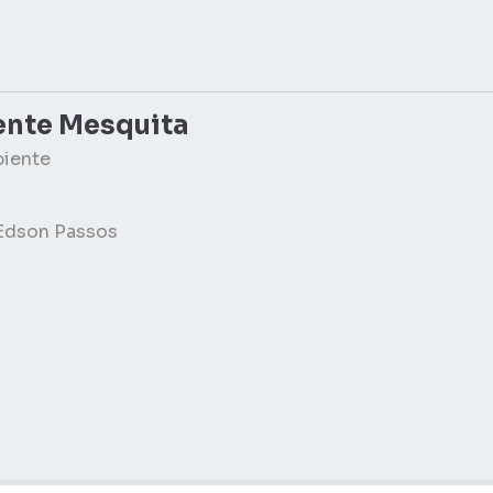
ente Mesquita
biente
 Edson Passos