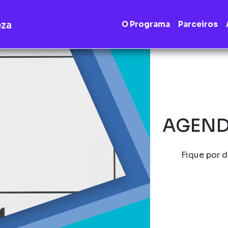
eza
O Programa
Parceiros
AGEND
Fique por d