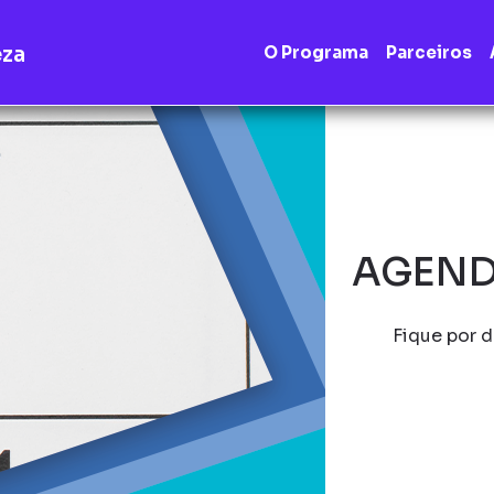
eza
O Programa
Parceiros
AGEND
Fique por d