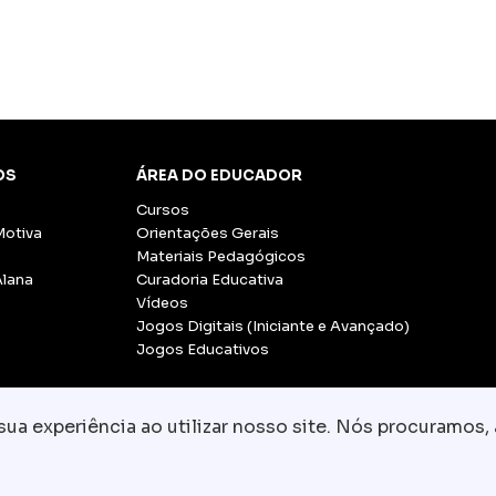
OS
ÁREA DO EDUCADOR
Cursos
Motiva
Orientações Gerais
Materiais Pedagógicos
Alana
Curadoria Educativa
Vídeos
Jogos Digitais (Iniciante e Avançado)
Jogos Educativos
a experiência ao utilizar nosso site. Nós procuramos, 
© Copyright 2026 - Grupo CCR
-
Todos os direito
Fale conosco:
equipe.pedagogica@motiva.