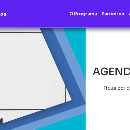
eza
O Programa
Parceiros
AGEND
Fique por d