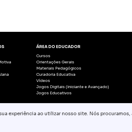
OS
ÁREA DO EDUCADOR
Cursos
Motiva
Orientações Gerais
Materiais Pedagógicos
Alana
Curadoria Educativa
Vídeos
Jogos Digitais (Iniciante e Avançado)
Jogos Educativos
a experiência ao utilizar nosso site. Nós procuramos, 
© Copyright 2026 - Grupo CCR
-
Todos os direito
Fale conosco:
equipe.pedagogica@motiva.