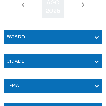
AGO
SET
O
2026
2026
2
ESTADO
CIDADE
TEMA