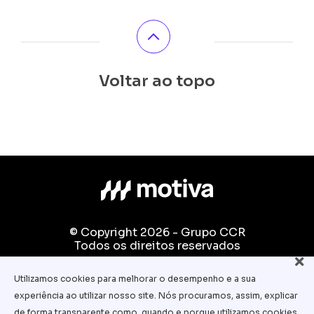
Voltar ao topo
© Copyright 2026 - Grupo CCR
Todos os direitos reservados
Fale conosco:
Utilizamos cookies para melhorar o desempenho e a sua
equipe.pedagogica@motiva.com.br
experiência ao utilizar nosso site. Nós procuramos, assim, explicar
Termos e Condições de Uso
de forma transparente como, quando e porque utilizamos cookies.