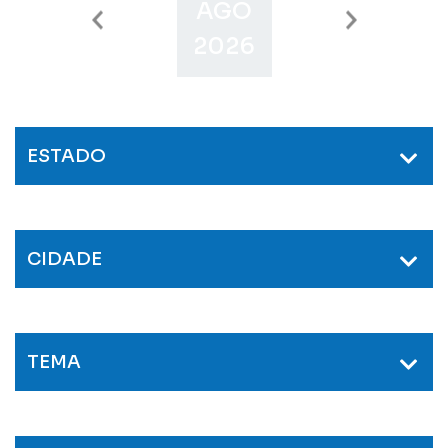
AGO
SET
O
2026
2026
2
ESTADO
CIDADE
TEMA