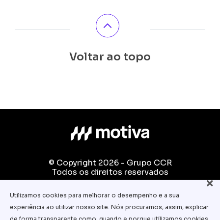
Voltar ao topo
© Copyright 2026 - Grupo CCR
Todos os direitos reservados
Fale conosco:
Utilizamos cookies para melhorar o desempenho e a sua
equipe.pedagogica@motiva.com.br
experiência ao utilizar nosso site. Nós procuramos, assim, explicar
Termos e Condições de Uso
de forma transparente como, quando e porque utilizamos cookies.