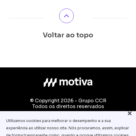
Voltar ao topo
© Copyright 2026 - Grupo CCR
Todos os direitos reservados
Fale conosco:
Utilizamos cookies para melhorar o desempenho e a sua
equipe.pedagogica@motiva.com.br
experiência ao utilizar nosso site. Nós procuramos, assim, explicar
Termos e Condições de Uso
de forma transparente como, quando e porque utilizamos cookies.