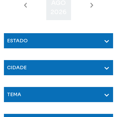
AGO
SET
O
2026
2026
2
ESTADO
CIDADE
TEMA