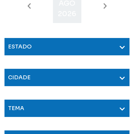
AGO
SET
O
2026
2026
2
ESTADO
CIDADE
TEMA