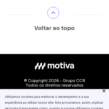
Voltar ao topo
© Copyright 2026 - Grupo CCR
Todos os direitos reservados
Fale conosco:
Utilizamos cookies para melhorar o desempenho e a sua
equipe.pedagogica@motiva.com.br
experiência ao utilizar nosso site. Nós procuramos, assim, explicar
Termos e Condições de Uso
de forma transparente como, quando e porque utilizamos cookies.