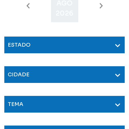
AGO
SET
O
2026
2026
2
ESTADO
CIDADE
TEMA