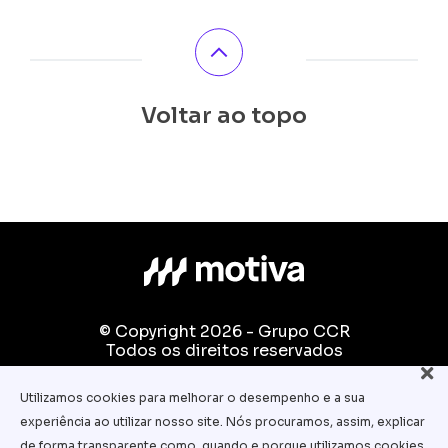
Voltar ao topo
© Copyright 2026 - Grupo CCR
Todos os direitos reservados
Fale conosco:
Utilizamos cookies para melhorar o desempenho e a sua
equipe.pedagogica@motiva.com.br
experiência ao utilizar nosso site. Nós procuramos, assim, explicar
Termos e Condições de Uso
de forma transparente como, quando e porque utilizamos cookies.