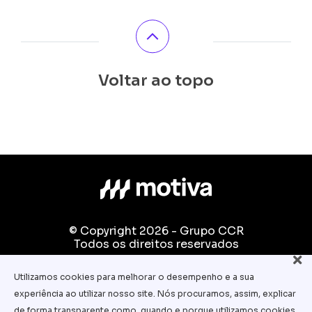
Voltar ao topo
© Copyright 2026 - Grupo CCR
Todos os direitos reservados
Fale conosco:
Utilizamos cookies para melhorar o desempenho e a sua
equipe.pedagogica@motiva.com.br
experiência ao utilizar nosso site. Nós procuramos, assim, explicar
Termos e Condições de Uso
de forma transparente como, quando e porque utilizamos cookies.