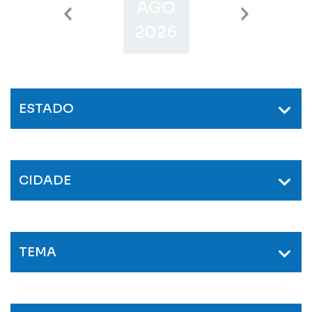
AGO
SET
O
2026
2026
2
ESTADO
CIDADE
TEMA