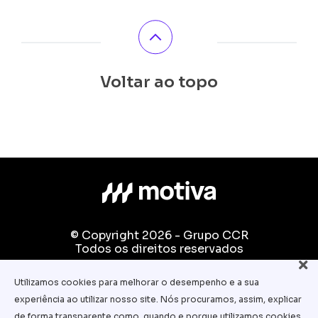
Voltar ao topo
© Copyright 2026 - Grupo CCR
Todos os direitos reservados
Fale conosco:
Utilizamos cookies para melhorar o desempenho e a sua
equipe.pedagogica@motiva.com.br
experiência ao utilizar nosso site. Nós procuramos, assim, explicar
Termos e Condições de Uso
de forma transparente como, quando e porque utilizamos cookies.