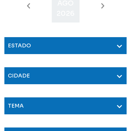
AGO
SET
O
2026
2026
2
ESTADO
CIDADE
TEMA