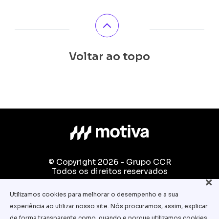
Voltar ao topo
© Copyright 2026 - Grupo CCR
Todos os direitos reservados
Fale conosco:
Utilizamos cookies para melhorar o desempenho e a sua
equipe.pedagogica@motiva.com.br
experiência ao utilizar nosso site. Nós procuramos, assim, explicar
Termos e Condições de Uso
de forma transparente como, quando e porque utilizamos cookies.