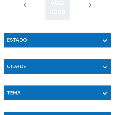
AGO
SET
O
2026
2026
2
ESTADO
CIDADE
TEMA