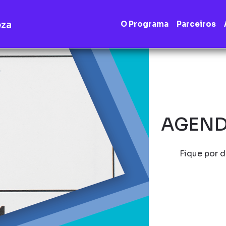
eza
O Programa
Parceiros
AGEND
Fique por d