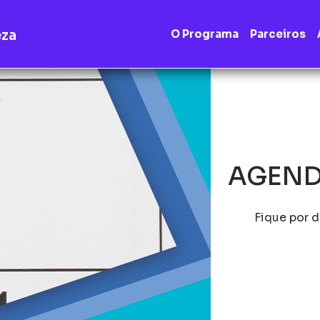
eza
O Programa
Parceiros
AGEND
Fique por d