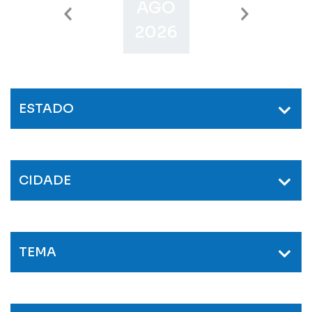
AGO
SET
O
2026
2026
2
ESTADO
CIDADE
TEMA