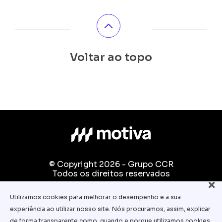
Voltar ao topo
© Copyright 2026 - Grupo CCR
Todos os direitos reservados
Fale conosco:
Utilizamos cookies para melhorar o desempenho e a sua
equipe.pedagogica@motiva.com.br
experiência ao utilizar nosso site. Nós procuramos, assim, explicar
Termos e Condições de Uso
de forma transparente como, quando e porque utilizamos cookies.