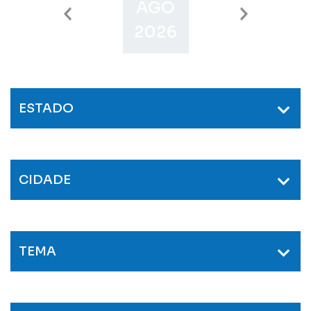
AGO
SET
O
2026
2026
2
ESTADO
CIDADE
TEMA