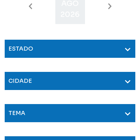
AGO
SET
O
2026
2026
2
ESTADO
CIDADE
TEMA