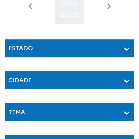
AGO
SET
O
2026
2026
2
ESTADO
CIDADE
TEMA