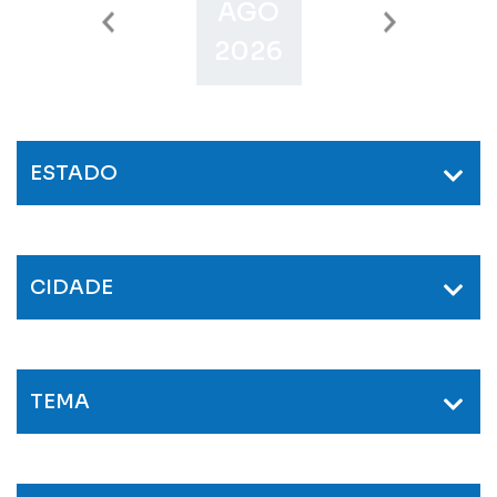
AGO
SET
O
2026
2026
2
ESTADO
CIDADE
TEMA