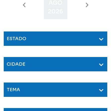
AGO
SET
O
2026
2026
2
ESTADO
CIDADE
TEMA