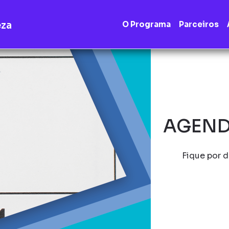
eza
O Programa
Parceiros
AGEND
Fique por d