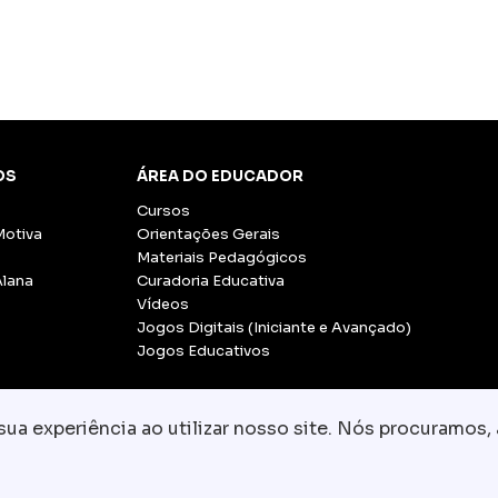
OS
ÁREA DO EDUCADOR
Cursos
Motiva
Orientações Gerais
Materiais Pedagógicos
Alana
Curadoria Educativa
Vídeos
Jogos Digitais (Iniciante e Avançado)
Jogos Educativos
a experiência ao utilizar nosso site. Nós procuramos, 
© Copyright 2026 - Grupo CCR
-
Todos os direito
Fale conosco:
equipe.pedagogica@motiva.