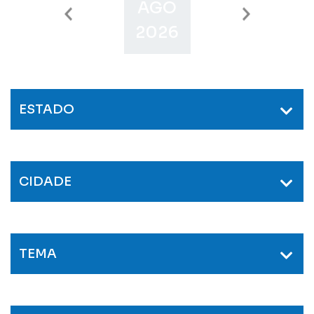
AGO
SET
O
2026
2026
2
ESTADO
CIDADE
TEMA