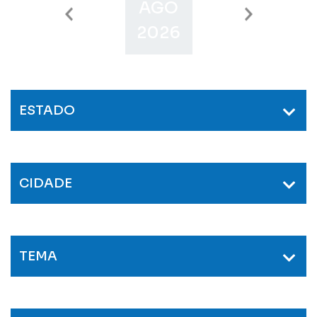
AGO
SET
O
2026
2026
2
ESTADO
CIDADE
TEMA