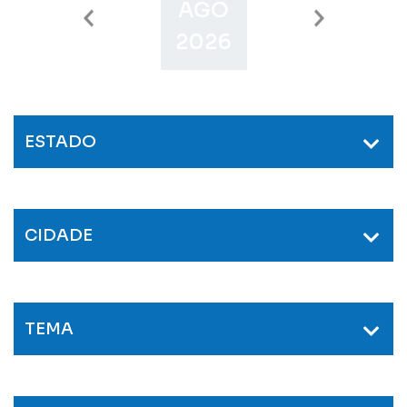
AGO
SET
O
2026
2026
2
ESTADO
CIDADE
TEMA