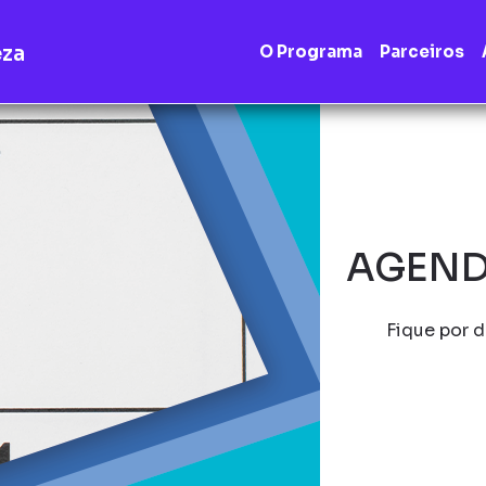
eza
O Programa
Parceiros
AGEND
Fique por d