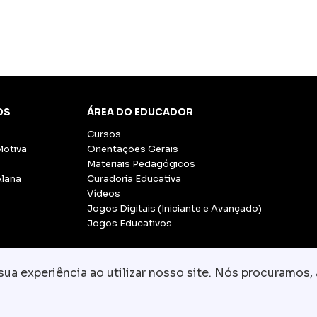
OS
ÁREA DO EDUCADOR
Cursos
Motiva
Orientações Gerais
Materiais Pedagógicos
Alana
Curadoria Educativa
Vídeos
Jogos Digitais (Iniciante e Avançado)
Jogos Educativos
a experiência ao utilizar nosso site. Nós procuramos, 
© Copyright 2026 - Grupo CCR
-
Todos os direito
Fale conosco:
equipe.pedagogica@motiva.